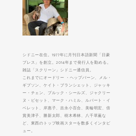
シドニー在住。1977年に月刊日本語新聞「日豪
プレス」を創立。2014年まで発行人を勤める。
雑誌「スクリーン」シドニー通信員。
これまでにオードリー ・ヘップバーン、メル・
ギブソン、ケイト・ブランシェット、ジャッキ
ー・チェン、ブルック・シールズ、ジャクリー
ヌ・ビセット、マーク・ハミル、ルパート・イ
ベレット、岸惠子、吉永小百合、美輪明宏、倍
賞美津子、勝新太郎、樹木希林、八千草薫な
ど、東西のトップ映画スターを数多くインタビ
ュー。