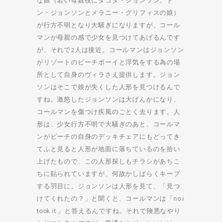
な娘（若い母親役にダコダ・ジョンソン。ド
ン・ジョンソンとメラニー・グリフィスの娘）
が行方不明となり大騒ぎになりますが、コール
マンが母親の感で少女を見つけてあげるんです
が、それで2人は接近。コールマンはジョンソン
がリゾートのビーチボーイと浮気をする為の場
所として自身のヴィラさえ提供します。ジョン
ソンはそこで娘が失くした人形を見つけるんで
すね。激怒したジョンソンは大げんかになり、
コールマンを傷つけ疾風のごとく去ります。人
形は、少女行方不明で大騒ぎのあと、コールマ
ンがビーチの自身のデッキチェアにもどってき
てふと見ると人形が地面に落ちているのを拾い
上げたもので、この人形探しもチラシがあちこ
ちに貼られていますが、何故かしばらくキープ
する羽目に。ジョンソンは人形を見て、「見つ
けてくれたの？」と聞くと、コールマンは「no.i
took it.」と答えるんですね。それで険悪なやり