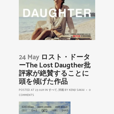
24 May
ロスト・ドータ
ーThe Lost Daugther批
評家が絶賛することに
頭を傾げた作品
POSTED AT 23:02H
IN
すべて
,
洋画
BY
KENJI SAKAI
0
COMMENTS