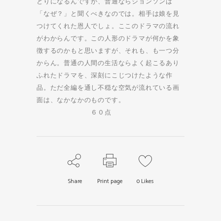
とりになるんですが、普通ならジョンソンは
「なぜ？」と聞くべきなのでは。相手は娘を見
つけてくれた恩人でしょ。ここのドラマの流れ
がわからんです。この人形のドラマが何かを象
徴するのかもと思いますが、それも、も一つ分
からん。普通の人間の生活ならよく起こるあり
ふれたドラマを、深刻にこじつけたような作
品。ただ全編を通し不穏な空気が流れている画
面は、なかなかのものです。
６０点
Share
Print page
0
Likes