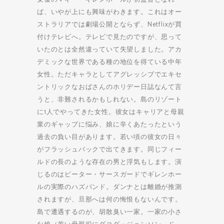
ば、いやが上にも興味がわきます。これはオー
ストラリアでは劇場公開とならず、Netflixが買
付けテレビへ。テレビで見たのですが、思って
いたのとは全然違っていて失望しました。アカ
デミックな世界である種の地位を得ている中年
女性。ただキャラとしてアグレッシブでエキセ
ントリックなおばさんのホリデー日誌なんて言
うと、非難されるかもしれない。島のリゾート
に1人でやってきた女性。彼女はキャリアと母親
業のギャップに悩み、娘に辛くあたったという
過去の負い目があります。若い頃の彼女の日々
がフラッシュバックで出てきます。同じフィー
ルドの長のような存在の男と浮気もします。演
じるのはピーター・サースガードでギレンホー
ルの実際のハズバンド。ダンナとは離婚が推測
されますが、旦那へは何の悔恨もないんです。
島で遭遇するのが、胡散臭い一家。一家の小さ