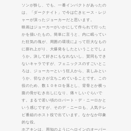
ソンが扮し、でも、一番インパクトがあったの
は、「ダークナイト」で今は亡きヒース・レジ
ャーが演ったジョーカーだと思います。
映画はジョーカーがいかにして作られて行った
かを描いたもの。簡単に言うと、内に眠ってい
た狂気の塊が、周囲の環境によって巨大なもの
に膨れ上がり、大爆発をしたということでしょ
うか。決して好きにもなれないし、賛同もでき
ないキャラですが、フェニックスのすごいとこ
ろは、ジョーカーという狂人から、哀しみとい
うか、切なさが立ちこめていることです。この
役のため、数１０キロを落とし、背骨とか横っ
腹の骨がむき出しになり、痛々しいぐらいで
す。まるで若い頃のロバート・デ・ニーロかと
いう感じですが、そのデ・ニーロも、人気テレ
ビ番組のホスト役で出ています。なかなか印象
的な役。
ホアキンは、周知のようにヘロインのオーバー