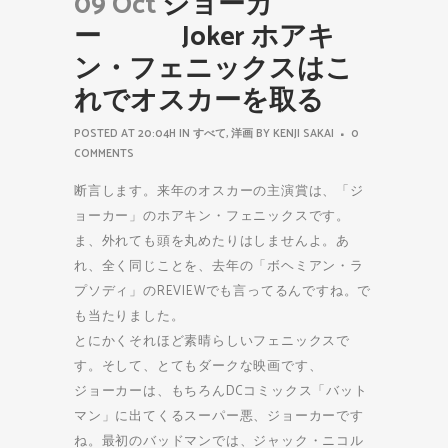
09 Oct
ジョーカ
ー Joker ホアキ
ン・フェニックスはこ
れでオスカーを取る
POSTED AT 20:04H
IN
すべて
,
洋画
BY
KENJI SAKAI
0
COMMENTS
断言します。来年のオスカーの主演賞は、「ジ
ョーカー」のホアキン・フェニックスです。
ま、外れても頭を丸めたりはしませんよ。あ
れ、全く同じことを、去年の「ボヘミアン・ラ
プソディ」のREVIEWでも言ってるんですね。で
も当たりました。
とにかくそれほど素晴らしいフェニックスで
す。そして、とてもダークな映画です、
ジョーカーは、もちろんDCコミックス「バット
マン」に出てくるスーパー悪、ジョーカーです
ね。最初のバッドマンでは、ジャック・ニコル