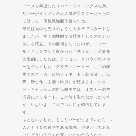
ドースで早逝したリバー・フェニックスの弟。
リバーがイケメンの大人気若手スターだったの
に対して、個性派強面俳優ですね。
最初は兄の七光りのようなカタチでスタートし
ましたが、すぐ個性的な演技派としてのポジシ
ョンを確立。その最初となったのが、ニコー
ル・キッドマンも良かった「誘う女」。名前を
決定的にしたのは、ラッセル・クロウがオスカ
ーをゲットした「グラディエーター」。この映
画でオスーカーに初ノミネート（助演賞）。以
降、野心作に主演（出演）が続きます。ジョニ
ー・キャッシュの自伝映画では、オスカーの主
演賞にノミネート。この時も取れなかったです
が、いよいよ、これでついにと確信していま
す。
ふと思いました。もしリバーが生きていたら、2
人とも４０代後半である現在、俳優としてお互
いにどういう立ち位置にいたのだろうかと。