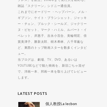
プレス」を創立。2014年まで発行人を勤める。
雑誌「スクリーン」シドニー通信員。
これまでにオードリー ・ヘップバーン、メル・
ギブソン、ケイト・ブランシェット、ジャッキ
ー・チェン、ブルック・シールズ、ジャクリー
ヌ・ビセット、マーク・ハミル、ルパート・イ
ベレット、岸惠子、吉永小百合、美輪明宏、倍
賞美津子、勝新太郎、樹木希林、八千草薫な
ど、東西のトップ映画スターを数多くインタビ
ュー。
当ブログは、劇場、TV、DVD、あるいは
YOUTUBEなどで観た映画を、新旧ごちゃ混ぜ
で、洋画一本、邦画一本を取り上げてレビュー
します。
LATEST POSTS
個人教授La lecbon