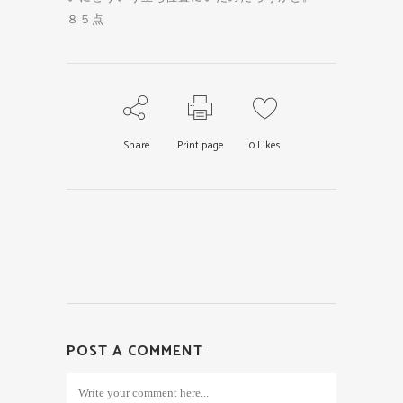
８５点
Share
Print page
0
Likes
POST A COMMENT