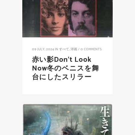
09 JULY, 2024
IN
すべて
,
洋画
/
0 COMMENTS
赤い影Don’t Look
Now冬のベニスを舞
台にしたスリラー