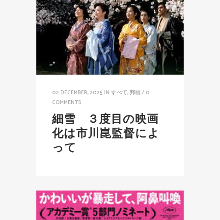
02 DECEMBER, 2025
IN
すべて
,
邦画
/
0
COMMENTS
細雪 ３度目の映画
化は市川崑監督によ
って