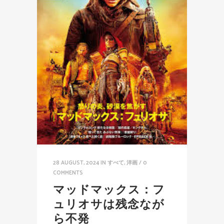
28 AUGUST, 2024
IN
すべて
,
洋画
/
0
COMMENTS
マッドマックス：フ
ュリオサは残念なが
ら不発